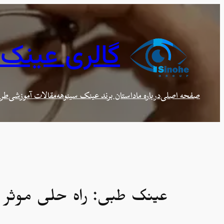
رفتن
به
محتوا
گالری عینک
صفحه اصلی
درباره ما
داستان برند عینک سینوهه
مقالات آموزشی
طرح
عینک طبی: راه حلی موثر ب