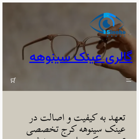
رفتن
به
محتوا
گالری عینک سینوهه
تعهد به کیفیت و اصالت در
عینک سینوهه کرج تخصصی