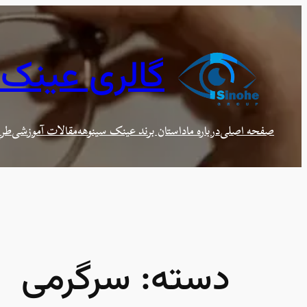
رفتن
به
محتوا
گالری عینک
صفحه اصلی
درباره ما
داستان برند عینک سینوهه
مقالات آموزشی
طرح
دسته:
سرگرمی