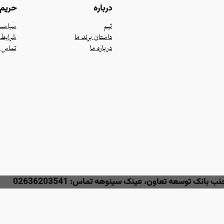
درباره
حریم
تیم
سیاست
داستان برند ما
شرایط 
درباره ما
تماس ب
بانک توسعه تعاون، عینک سینوهه تماس: 02636203541