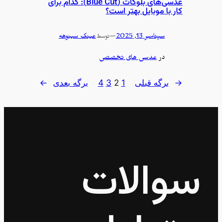
عدسی‌های بلوکات (Blue Cut): کدام برای
کار با موبایل بهتر است؟
سپتامبر 13, 2025
—
عینک سینوهه
توسط
در
عدسی های تخصصی
←
برگه قبلی
1
2
3
4
برگه بعدی
→
سوالات