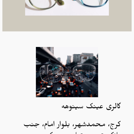
گالری عینک سینوهه
کرج، محمدشهر، بلوار امام، جنب