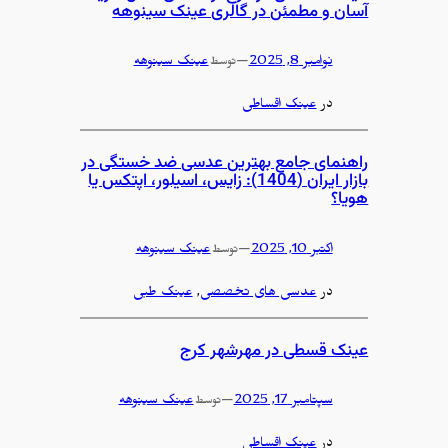
آسان و مطمئن در گالری عینک سینوهه
نوامبر 8, 2025
—
عینک سینوهه
توسط
در
عینک اقساطی
راهنمای جامع بهترین عدسی ضد خستگی در
بازار ایران (1404): زایس، اسیلور، اپتکس یا
هویا؟
اکتبر 10, 2025
—
عینک سینوهه
توسط
در
عدسی های تخصصی
, 
عینک طبی
عینک قسطی در مهرشهر کرج
سپتامبر 17, 2025
—
عینک سینوهه
توسط
در
عینک اقساطی